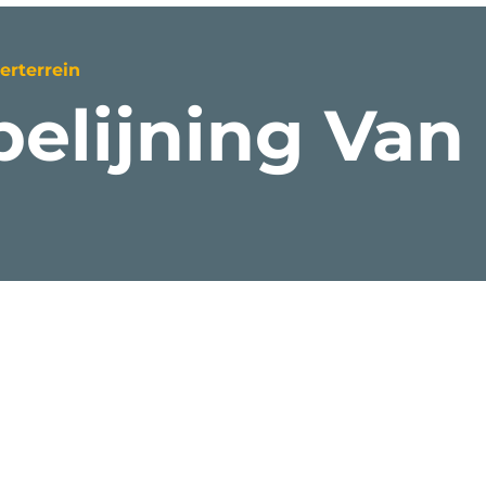
erterrein
elijning Van
keringen